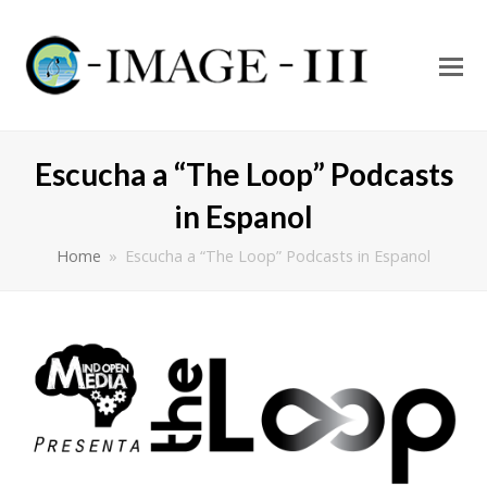
O
Mo
M
Escucha a “The Loop” Podcasts
in Espanol
Home
»
Escucha a “The Loop” Podcasts in Espanol