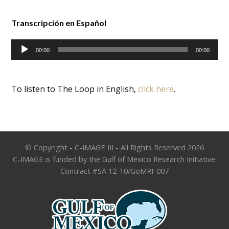
Transcripción en Español
Audio
00:00
00:00
Player
To listen to The Loop in English,
click here
.
© Copyright - C-IMAGE III - All Rights Reserved 2026
C-IMAGE is funded by the Gulf of Mexico Research Initiative.
Contract #SA 12-10/GoMRI-007